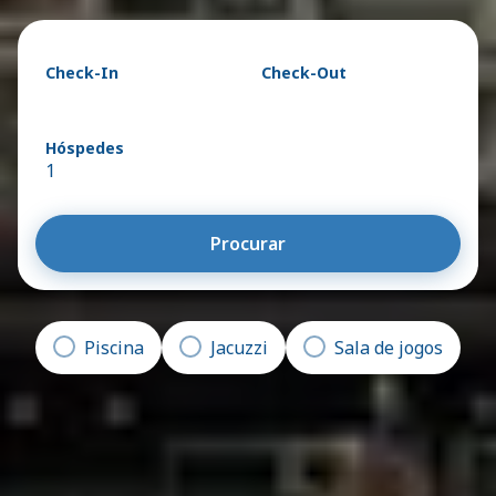
Check-In
Check-Out
Hóspedes
1
Procurar
Piscina
Jacuzzi
Sala de jogos